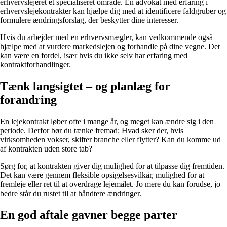
erhvervslejeret et specialiseret område. En advokat med erfaring i
erhvervslejekontrakter kan hjælpe dig med at identificere faldgruber og
formulere ændringsforslag, der beskytter dine interesser.
Hvis du arbejder med en erhvervsmægler, kan vedkommende også
hjælpe med at vurdere markedslejen og forhandle på dine vegne. Det
kan være en fordel, især hvis du ikke selv har erfaring med
kontraktforhandlinger.
Tænk langsigtet – og planlæg for
forandring
En lejekontrakt løber ofte i mange år, og meget kan ændre sig i den
periode. Derfor bør du tænke fremad: Hvad sker der, hvis
virksomheden vokser, skifter branche eller flytter? Kan du komme ud
af kontrakten uden store tab?
Sørg for, at kontrakten giver dig mulighed for at tilpasse dig fremtiden.
Det kan være gennem fleksible opsigelsesvilkår, mulighed for at
fremleje eller ret til at overdrage lejemålet. Jo mere du kan forudse, jo
bedre står du rustet til at håndtere ændringer.
En god aftale gavner begge parter