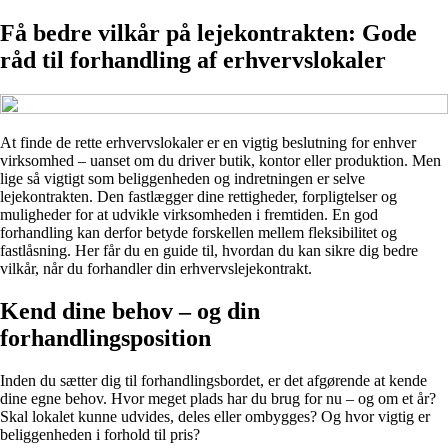
Få bedre vilkår på lejekontrakten: Gode
råd til forhandling af erhvervslokaler
At finde de rette erhvervslokaler er en vigtig beslutning for enhver
virksomhed – uanset om du driver butik, kontor eller produktion. Men
lige så vigtigt som beliggenheden og indretningen er selve
lejekontrakten. Den fastlægger dine rettigheder, forpligtelser og
muligheder for at udvikle virksomheden i fremtiden. En god
forhandling kan derfor betyde forskellen mellem fleksibilitet og
fastlåsning. Her får du en guide til, hvordan du kan sikre dig bedre
vilkår, når du forhandler din erhvervslejekontrakt.
Kend dine behov – og din
forhandlingsposition
Inden du sætter dig til forhandlingsbordet, er det afgørende at kende
dine egne behov. Hvor meget plads har du brug for nu – og om et år?
Skal lokalet kunne udvides, deles eller ombygges? Og hvor vigtig er
beliggenheden i forhold til pris?