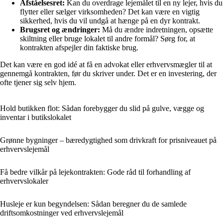
Afståelsesret:
Kan du overdrage lejemålet til en ny lejer, hvis du
flytter eller sælger virksomheden? Det kan være en vigtig
sikkerhed, hvis du vil undgå at hænge på en dyr kontrakt.
Brugsret og ændringer:
Må du ændre indretningen, opsætte
skiltning eller bruge lokalet til andre formål? Sørg for, at
kontrakten afspejler din faktiske brug.
Det kan være en god idé at få en advokat eller erhvervsmægler til at
gennemgå kontrakten, før du skriver under. Det er en investering, der
ofte tjener sig selv hjem.
Hold butikken flot: Sådan forebygger du slid på gulve, vægge og
inventar i butikslokalet
Grønne bygninger – bæredygtighed som drivkraft for prisniveauet på
erhvervslejemål
Få bedre vilkår på lejekontrakten: Gode råd til forhandling af
erhvervslokaler
Husleje er kun begyndelsen: Sådan beregner du de samlede
driftsomkostninger ved erhvervslejemål