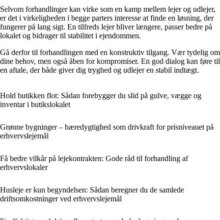
Selvom forhandlinger kan virke som en kamp mellem lejer og udlejer,
er det i virkeligheden i begge parters interesse at finde en løsning, der
fungerer på lang sigt. En tilfreds lejer bliver længere, passer bedre på
lokalet og bidrager til stabilitet i ejendommen.
Gå derfor til forhandlingen med en konstruktiv tilgang. Vær tydelig om
dine behov, men også åben for kompromiser. En god dialog kan føre til
en aftale, der både giver dig tryghed og udlejer en stabil indtægt.
Hold butikken flot: Sådan forebygger du slid på gulve, vægge og
inventar i butikslokalet
Grønne bygninger – bæredygtighed som drivkraft for prisniveauet på
erhvervslejemål
Få bedre vilkår på lejekontrakten: Gode råd til forhandling af
erhvervslokaler
Husleje er kun begyndelsen: Sådan beregner du de samlede
driftsomkostninger ved erhvervslejemål