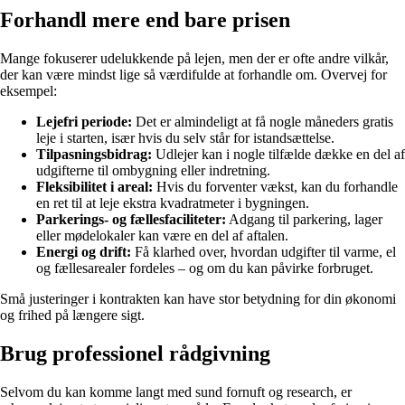
Forhandl mere end bare prisen
Mange fokuserer udelukkende på lejen, men der er ofte andre vilkår,
der kan være mindst lige så værdifulde at forhandle om. Overvej for
eksempel:
Lejefri periode:
Det er almindeligt at få nogle måneders gratis
leje i starten, især hvis du selv står for istandsættelse.
Tilpasningsbidrag:
Udlejer kan i nogle tilfælde dække en del af
udgifterne til ombygning eller indretning.
Fleksibilitet i areal:
Hvis du forventer vækst, kan du forhandle
en ret til at leje ekstra kvadratmeter i bygningen.
Parkerings- og fællesfaciliteter:
Adgang til parkering, lager
eller mødelokaler kan være en del af aftalen.
Energi og drift:
Få klarhed over, hvordan udgifter til varme, el
og fællesarealer fordeles – og om du kan påvirke forbruget.
Små justeringer i kontrakten kan have stor betydning for din økonomi
og frihed på længere sigt.
Brug professionel rådgivning
Selvom du kan komme langt med sund fornuft og research, er