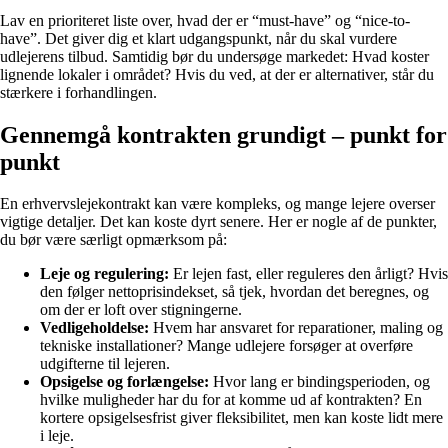
Lav en prioriteret liste over, hvad der er “must-have” og “nice-to-
have”. Det giver dig et klart udgangspunkt, når du skal vurdere
udlejerens tilbud. Samtidig bør du undersøge markedet: Hvad koster
lignende lokaler i området? Hvis du ved, at der er alternativer, står du
stærkere i forhandlingen.
Gennemgå kontrakten grundigt – punkt for
punkt
En erhvervslejekontrakt kan være kompleks, og mange lejere overser
vigtige detaljer. Det kan koste dyrt senere. Her er nogle af de punkter,
du bør være særligt opmærksom på:
Leje og regulering:
Er lejen fast, eller reguleres den årligt? Hvis
den følger nettoprisindekset, så tjek, hvordan det beregnes, og
om der er loft over stigningerne.
Vedligeholdelse:
Hvem har ansvaret for reparationer, maling og
tekniske installationer? Mange udlejere forsøger at overføre
udgifterne til lejeren.
Opsigelse og forlængelse:
Hvor lang er bindingsperioden, og
hvilke muligheder har du for at komme ud af kontrakten? En
kortere opsigelsesfrist giver fleksibilitet, men kan koste lidt mere
i leje.