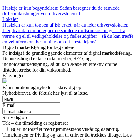
Husleje er kun begyndelsen: Sådan beregner du de samlede
driftsomkostninger ved erhvervslejemål
Lokaler
Huslejen er kun toppen af isbjerget, når du lejer erhvervslokaler.
Lær, hvordan du beregner de samlede driftsomkostninger – fra
varme og el til vedligeholdelse og fællesudgifter – så du kan træffe
en velinformeret beslutning om dit næste lejemål.
Digital markedsføring for begyndere
Få indsigt i de grundlæggende elementer af digital markedsføring.
Denne e-bog dækker social medier, SEO, og
indholdsmarkedsføring, så du kan skabe en effektiv online
tilstedeværelse for din virksomhed.
Få e-bogen
Få inspiration og nyheder – skriv dig op
Nyhedsbrevet, du faktisk har lyst til at læse.
E-mail
Skriv dig op
Tak – din tilmelding er registreret
Jeg er indforstået med hjemmesidens vilkår og databrug.
Tilmeldingen er frivillig og kan til enhver tid trækkes tilbage. Læs