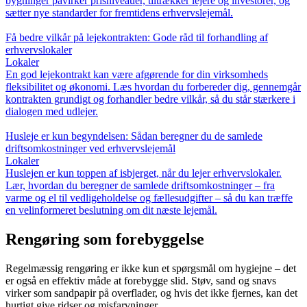
bygninger påvirker prisniveauer, tiltrækker lejere og investorer, og
sætter nye standarder for fremtidens erhvervslejemål.
Få bedre vilkår på lejekontrakten: Gode råd til forhandling af
erhvervslokaler
Lokaler
En god lejekontrakt kan være afgørende for din virksomheds
fleksibilitet og økonomi. Læs hvordan du forbereder dig, gennemgår
kontrakten grundigt og forhandler bedre vilkår, så du står stærkere i
dialogen med udlejer.
Husleje er kun begyndelsen: Sådan beregner du de samlede
driftsomkostninger ved erhvervslejemål
Lokaler
Huslejen er kun toppen af isbjerget, når du lejer erhvervslokaler.
Lær, hvordan du beregner de samlede driftsomkostninger – fra
varme og el til vedligeholdelse og fællesudgifter – så du kan træffe
en velinformeret beslutning om dit næste lejemål.
Rengøring som forebyggelse
Regelmæssig rengøring er ikke kun et spørgsmål om hygiejne – det
er også en effektiv måde at forebygge slid. Støv, sand og snavs
virker som sandpapir på overflader, og hvis det ikke fjernes, kan det
hurtigt give ridser og misfarvninger.