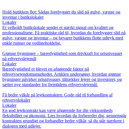
Hold butikken flot: Sådan forebygger du slid på gulve, vægge og
inventar i butikslokalet
Lokaler
Et velholdt butikslokale sender et stærkt signal om kvalitet og
professionalisme. Få praktiske råd til, hvordan du forebygger slid på
gulve, vægge og inventar – og bevarer butikkens flotte udtryk med
enkle rutiner og vedligeholdelse.
Grønne bygninger – bæredygtighed som drivkraft for prisniveauet
på erhvervslejemål
Lokaler
Bæredygtighed er blevet en afgørende faktor på
erhvervsejendomsmarkedet. Artiklen undersøger, hvordan grønne
bygninger påvirker prisniveauer, tiltrækker lejere og investorer, og
sætter nye standarder for fremtidens erhvervslejemål.
Få bedre vilkår på lejekontrakten: Gode råd til forhandling af
erhvervslokaler
Lokaler
En god lejekontrakt kan være afgørende for din virksomheds
fleksibilitet og økonomi. Læs hvordan du forbereder dig, gennemgår
kontrakten grundigt og forhandler bedre vilkår, så du står stærkere i
dialogen med udlejer.