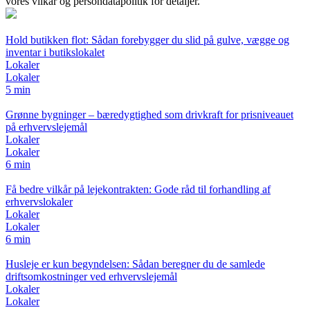
vores vilkår og persondatapolitik for detaljer.
Hold butikken flot: Sådan forebygger du slid på gulve, vægge og
inventar i butikslokalet
Lokaler
Lokaler
5 min
Grønne bygninger – bæredygtighed som drivkraft for prisniveauet
på erhvervslejemål
Lokaler
Lokaler
6 min
Få bedre vilkår på lejekontrakten: Gode råd til forhandling af
erhvervslokaler
Lokaler
Lokaler
6 min
Husleje er kun begyndelsen: Sådan beregner du de samlede
driftsomkostninger ved erhvervslejemål
Lokaler
Lokaler