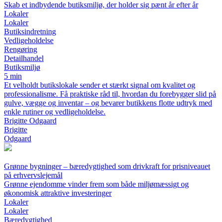
Skab et indbydende butiksmiljø, der holder sig pænt år efter år
Lokaler
Lokaler
Butiksindretning
Vedligeholdelse
Rengøring
Detailhandel
Butiksmiljø
5 min
Et velholdt butikslokale sender et stærkt signal om kvalitet og
professionalisme. Få praktiske råd til, hvordan du forebygger slid på
gulve, vægge og inventar – og bevarer butikkens flotte udtryk med
enkle rutiner og vedligeholdelse.
Brigitte Odgaard
Brigitte
Odgaard
Grønne bygninger – bæredygtighed som drivkraft for prisniveauet
på erhvervslejemål
Grønne ejendomme vinder frem som både miljømæssigt og
økonomisk attraktive investeringer
Lokaler
Lokaler
Bæredygtighed