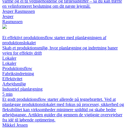
varme og el til vedligeholdelse og fællesudgifter – så du kan træffe
en velinformeret beslutning om dit næste lejemål.
Jesper Rasmussen
Jesper
Rasmussen
Et effektivt produktionsflow starter med planlægningen af
produktionslokalet
Skab et produktionsmiljø, hvor planlægning og indretning baner
vejen for effektiv drift
Lokaler
Lokaler
Produktionsflow
Fabriksindretning
Effektivitet
Arbejdsmiljø
Industriel planlægning
5 min
Et godt produktionsflow starter allerede på tegnebrættet. Ved at
planlægge produktionslokalet med fokus på processer, sikkerhed og
fleksibilitet kan virksomheder minimere spildtid og skabe bedre
arbejdsgange. Artiklen guider dig gennem de vigtigste overvejelser
fra idé til løbende optimering.
Mikkel Jessen