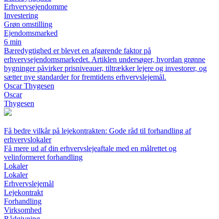
Erhvervsejendomme
Investering
Grøn omstilling
Ejendomsmarked
6 min
Bæredygtighed er blevet en afgørende faktor på
erhvervsejendomsmarkedet. Artiklen undersøger, hvordan grønne
bygninger påvirker prisniveauer, tiltrækker lejere og investorer, og
sætter nye standarder for fremtidens erhvervslejemål.
Oscar Thygesen
Oscar
Thygesen
Få bedre vilkår på lejekontrakten: Gode råd til forhandling af
erhvervslokaler
Få mere ud af din erhvervslejeaftale med en målrettet og
velinformeret forhandling
Lokaler
Lokaler
Erhvervslejemål
Lejekontrakt
Forhandling
Virksomhed
Rådgivning