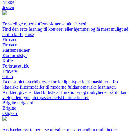
Mikkel
Jessen
Forskellige typer kaffemaskiner samlet ét sted
Find den rette løsning til kontoret eller hjemmet og få mest muligt ud
af din kaffepause
Firmaer
Firmaer
Kaffemaskiner
Kontorudstyr
Kaffe
Forbrugsguide
Erhverv
6 min
Få et samlet overblik over forskellige typer kaffemaskiner – fra
klassiske filtermodeller til moderne fuldautomatiske løsninger.
Artiklen giver et klart billede af funktioner og muligheder, så du kan
vælge den type, der passer bedst til dine behov.
Brigitte Odgaard
Brigitte
Odgaard
Arkiveringssystemer – se udvalget og sammenlign muligheder