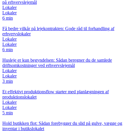
på erhvervslejemål
Lokaler
Lokaler
6 min
Få bedre vilkår på lejekontrakten: Gode råd til forhandling af
erhvervslokaler
Lokaler
Lokaler
6 min
Husleje er kun begyndelsen: Sådan beregner du de samlede
driftsomkostninger ved erhvervslejemål
Lokaler
Lokaler
3 min
Et effektivt produktionsflow starter med planlægningen af
produktionslokalet
Lokaler
Lokaler
5 min
Hold butikken flot: Sådan forebygger du slid på gulve, vægge og
inventar i butikslokalet