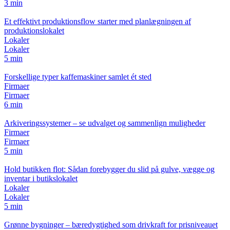
3 min
Et effektivt produktionsflow starter med planlægningen af
produktionslokalet
Lokaler
Lokaler
5 min
Forskellige typer kaffemaskiner samlet ét sted
Firmaer
Firmaer
6 min
Arkiveringssystemer – se udvalget og sammenlign muligheder
Firmaer
Firmaer
5 min
Hold butikken flot: Sådan forebygger du slid på gulve, vægge og
inventar i butikslokalet
Lokaler
Lokaler
5 min
Grønne bygninger – bæredygtighed som drivkraft for prisniveauet