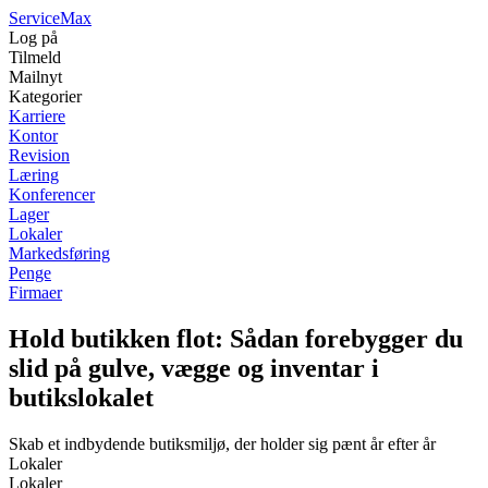
Service
Max
Log på
Tilmeld
Mailnyt
Kategorier
Karriere
Kontor
Revision
Læring
Konferencer
Lager
Lokaler
Markedsføring
Penge
Firmaer
Hold butikken flot: Sådan forebygger du
slid på gulve, vægge og inventar i
butikslokalet
Skab et indbydende butiksmiljø, der holder sig pænt år efter år
Lokaler
Lokaler