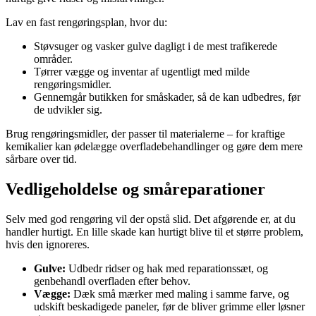
Lav en fast rengøringsplan, hvor du:
Støvsuger og vasker gulve dagligt i de mest trafikerede
områder.
Tørrer vægge og inventar af ugentligt med milde
rengøringsmidler.
Gennemgår butikken for småskader, så de kan udbedres, før
de udvikler sig.
Brug rengøringsmidler, der passer til materialerne – for kraftige
kemikalier kan ødelægge overfladebehandlinger og gøre dem mere
sårbare over tid.
Vedligeholdelse og småreparationer
Selv med god rengøring vil der opstå slid. Det afgørende er, at du
handler hurtigt. En lille skade kan hurtigt blive til et større problem,
hvis den ignoreres.
Gulve:
Udbedr ridser og hak med reparationssæt, og
genbehandl overfladen efter behov.
Vægge:
Dæk små mærker med maling i samme farve, og
udskift beskadigede paneler, før de bliver grimme eller løsner