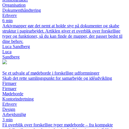
Organisation
Dokumenthåndtering
Erhverv
6 min
Arkivmapper gør det nemt at holde styr på dokumenter og skabe
struktur i papirarbejdet. Artiklen giver et overblik over forskellige
typer og funktioner, så du kan finde de mapper, der passer bedst til
dine behov.
Luca Sandberg
Luca
Sandberg
Se et udvalg af mødeborde i forskellige udformninger
Skab det rette samlingspunkt for samarbejde og idéudvikling
Firmaer
Firmaer
Mødeborde
Kontorindretning
Erhverv
Design
Arbejdsmiljø
3 min
Få overblik over forskellige typer mødeborde – fra kompakte