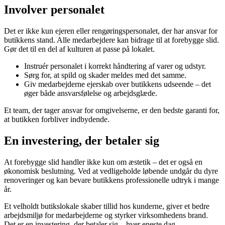
Involver personalet
Det er ikke kun ejeren eller rengøringspersonalet, der har ansvar for
butikkens stand. Alle medarbejdere kan bidrage til at forebygge slid.
Gør det til en del af kulturen at passe på lokalet.
Instruér personalet i korrekt håndtering af varer og udstyr.
Sørg for, at spild og skader meldes med det samme.
Giv medarbejderne ejerskab over butikkens udseende – det
øger både ansvarsfølelse og arbejdsglæde.
Et team, der tager ansvar for omgivelserne, er den bedste garanti for,
at butikken forbliver indbydende.
En investering, der betaler sig
At forebygge slid handler ikke kun om æstetik – det er også en
økonomisk beslutning. Ved at vedligeholde løbende undgår du dyre
renoveringer og kan bevare butikkens professionelle udtryk i mange
år.
Et velholdt butikslokale skaber tillid hos kunderne, giver et bedre
arbejdsmiljø for medarbejderne og styrker virksomhedens brand.
Det er en investering, der betaler sig – hver eneste dag.