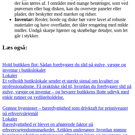
der kan tørres af. I områder med mange berøringer, som ved
prøverum eller bag disken, kan du overveje paneler eller
plader, der beskytter mod mærker og ridser.
Inventar:
Reoler, borde og diske bør være lavet af robuste
materialer og have overflader, der tåler rengøring med milde
midler. Undgå skarpe hjørner og skrøbelige detaljer, som let
går i stykker.
Læs også:
Hold butikken flot: Sådan forebygger du slid på gulve, vægge og
inventar i butikslokalet
Lokaler
Et velholdt butikslokale sender et stærkt signal om kvalitet og
professionalisme. Få praktiske råd til, hvordan du forebygger slid på
gulve, vægge og inventar – og bevarer butikkens flotte udtryk med
enkle rutiner og vedligeholdelse.
Grønne bygninger – bæredygtighed som drivkraft for prisniveauet
på erhvervslejemål
Lokaler
Bæredygtighed er blevet en afgørende faktor på
erhvervsejendomsmarkedet. Artiklen undersøger, hvordan grønne