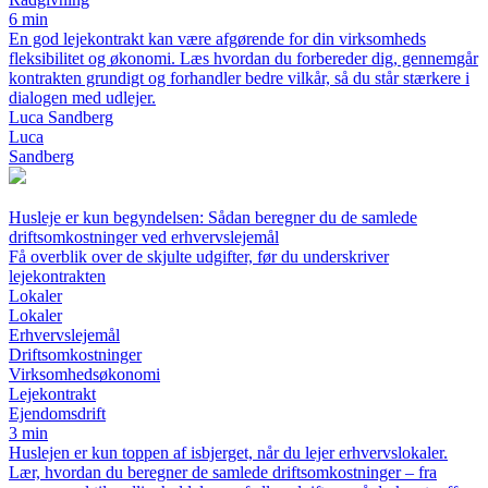
6 min
En god lejekontrakt kan være afgørende for din virksomheds
fleksibilitet og økonomi. Læs hvordan du forbereder dig, gennemgår
kontrakten grundigt og forhandler bedre vilkår, så du står stærkere i
dialogen med udlejer.
Luca Sandberg
Luca
Sandberg
Husleje er kun begyndelsen: Sådan beregner du de samlede
driftsomkostninger ved erhvervslejemål
Få overblik over de skjulte udgifter, før du underskriver
lejekontrakten
Lokaler
Lokaler
Erhvervslejemål
Driftsomkostninger
Virksomhedsøkonomi
Lejekontrakt
Ejendomsdrift
3 min
Huslejen er kun toppen af isbjerget, når du lejer erhvervslokaler.
Lær, hvordan du beregner de samlede driftsomkostninger – fra