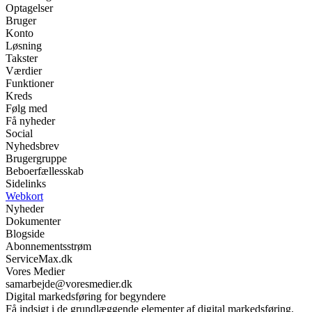
Optagelser
Bruger
Konto
Løsning
Takster
Værdier
Funktioner
Kreds
Følg med
Få nyheder
Social
Nyhedsbrev
Brugergruppe
Beboerfællesskab
Sidelinks
Webkort
Nyheder
Dokumenter
Blogside
Abonnementsstrøm
ServiceMax.dk
Vores Medier
samarbejde@voresmedier.dk
Digital markedsføring for begyndere
Få indsigt i de grundlæggende elementer af digital markedsføring.