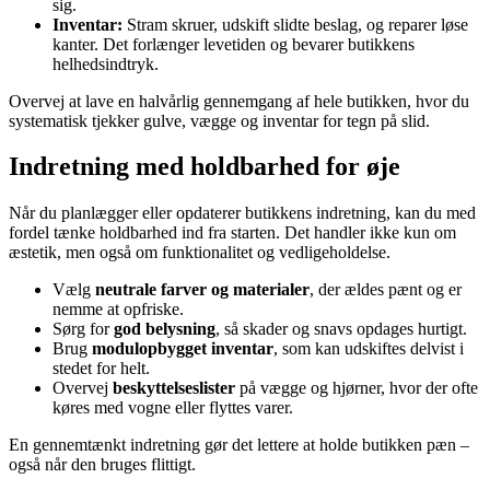
sig.
Inventar:
Stram skruer, udskift slidte beslag, og reparer løse
kanter. Det forlænger levetiden og bevarer butikkens
helhedsindtryk.
Overvej at lave en halvårlig gennemgang af hele butikken, hvor du
systematisk tjekker gulve, vægge og inventar for tegn på slid.
Indretning med holdbarhed for øje
Når du planlægger eller opdaterer butikkens indretning, kan du med
fordel tænke holdbarhed ind fra starten. Det handler ikke kun om
æstetik, men også om funktionalitet og vedligeholdelse.
Vælg
neutrale farver og materialer
, der ældes pænt og er
nemme at opfriske.
Sørg for
god belysning
, så skader og snavs opdages hurtigt.
Brug
modulopbygget inventar
, som kan udskiftes delvist i
stedet for helt.
Overvej
beskyttelseslister
på vægge og hjørner, hvor der ofte
køres med vogne eller flyttes varer.
En gennemtænkt indretning gør det lettere at holde butikken pæn –
også når den bruges flittigt.