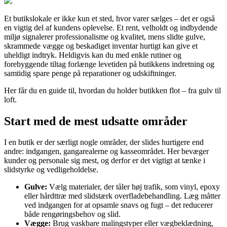
Et butikslokale er ikke kun et sted, hvor varer sælges – det er også
en vigtig del af kundens oplevelse. Et rent, velholdt og indbydende
miljø signalerer professionalisme og kvalitet, mens slidte gulve,
skrammede vægge og beskadiget inventar hurtigt kan give et
uheldigt indtryk. Heldigvis kan du med enkle rutiner og
forebyggende tiltag forlænge levetiden på butikkens indretning og
samtidig spare penge på reparationer og udskiftninger.
Her får du en guide til, hvordan du holder butikken flot – fra gulv til
loft.
Start med de mest udsatte områder
I en butik er der særligt nogle områder, der slides hurtigere end
andre: indgangen, gangarealerne og kasseområdet. Her bevæger
kunder og personale sig mest, og derfor er det vigtigt at tænke i
slidstyrke og vedligeholdelse.
Gulve:
Vælg materialer, der tåler høj trafik, som vinyl, epoxy
eller hårdttræ med slidstærk overfladebehandling. Læg måtter
ved indgangen for at opsamle snavs og fugt – det reducerer
både rengøringsbehov og slid.
Vægge:
Brug vaskbare malingstyper eller vægbeklædning,