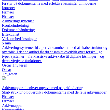
Få styr på dokumenterne med effektive løsninger til moderne
kontorer
Firmaer
Firmaer
Arkiveringssystemer
Kontorindretning
Dokumenthåndtering
Effektivitet
Virksomhedsløsninger
5 min
Arkiveringssystemer hjælper virksomheder med at skabe struktur og
overblik. I denne artikel får du et samlet overblik over forskellige
typer systemer – fra klassiske arkivskabe til digitale løsninger – og
deres vigtigste funktioner.
Oscar Thygesen
Oscar
Thygesen
Arkivmapper til enhver opgave med papirhåndtering
Skab struktur og overblik i dokumenterne med de rette arkivmapper
Firmaer
Firmaer
Arkivmapper
Kontorartikler