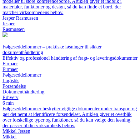
modeller til store konferenceborde. Artiklen giver et indblik i
materialer, funktioner og design, så du kan finde et bord, der
matcher virksomhedens behov.
Jesper Rasmussen
Jesper
Rasmussen
Følgeseddellommer – praktiske løsninger til sikker
dokumenthåndtering
Effektiv og professionel håndtering af fragt- og leveringsdokumenter
Firmaer
Firmaer
Følgeseddellommer
Logistik
Forsendelse
Dokumenthåndtering
Erhverv
6 min
Følgeseddellommer beskytter vigtige dokumenter under transport og
gør det nemt at identificere forsendelser. Artiklen giver et overblik
over forskellige typer og funktioner, så du kan vælge den løsning,
der passer til din virksomheds behov.
Mikkel Jessen
Mikkel